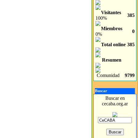
Visitantes
385
100%
Miembros
0
0%
Total online
385
Resumen
Comunidad
9799
Buscar
Buscar en
cecaba.org.ar