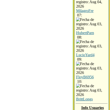
MilagroFre
07:
HubertParn
08:
LucioYard4
09:
FloyB6956
10:
BrittLongs
Info Usuarios