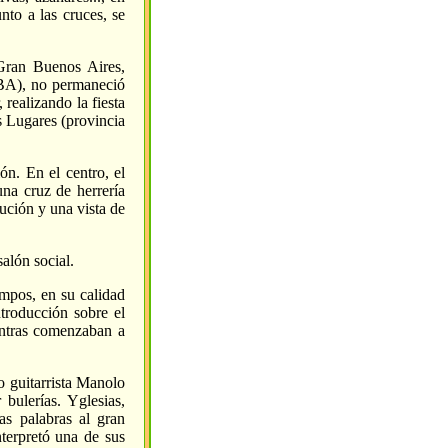
nto a las cruces, se
Gran Buenos Aires,
BA), no permaneció
 realizando la fiesta
s Lugares (provincia
ón. En el centro, el
na cruz de herrería
itución y una vista de
alón social.
ampos, en su calidad
ntroducción sobre el
ientras comenzaban a
 guitarrista Manolo
bulerías. Yglesias,
s palabras al gran
terpretó una de sus