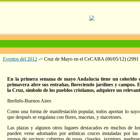
Eventos del 2012
->
Cruz de Mayo en el CeCABA (06/05/12)
(2991 
En la primera semana de mayo Andalucía tiene un colorido e
primavera abre sus entrañas, floreciendo jardines y campos. 
la Cruz, símbolo de los pueblos cristianos, adquiere un relevant
IberInfo-Buenos Aires
Como una forma de manifestación popular, todos aportan lo suyo 
que después se engalana con flores, macetas, y macetones.
Las plazas y algunos otros lugares destacados en muchos de lo
pueden verse adornados por artísticas cruces instaladas por las 
grupos de vecinos; cubiertas de rosas, claveles, jazmines, madresel