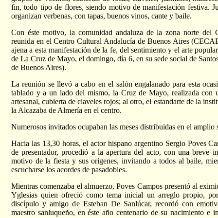
fin, todo tipo de flores, siendo motivo de manifestación festiva. Ju
organizan verbenas, con tapas, buenos vinos, cante y baile.
Con éste motivo, la comunidad andaluza de la zona norte del 
reunida en el Centro Cultural Andalucía de Buenos Aires (CECA
ajena a esta manifestación de la fe, del sentimiento y el arte popular,
de La Cruz de Mayo, el domingo, día 6, en su sede social de Santo
de Buenos Aires).
La reunión se llevó a cabo en el salón engalanado para esta ocasi
tablado y a un lado del mismo, la Cruz de Mayo, realizada con u
artesanal, cubierta de claveles rojos; al otro, el estandarte de la inst
la Alcazaba de Almería en el centro.
Numerosos invitados ocupaban las meses distribuidas en el amplio s
Hacia las 13,30 horas, el actor hispano argentino Sergio Poves C
de presentador, procedió a la apertura del acto, con una breve i
motivo de la fiesta y sus orígenes, invitando a todos al baile, m
escucharse los acordes de pasadobles.
Mientras comenzaba el almuerzo, Poves Campos presentó al eximio
Yglesias quien ofreció como tema inicial un arreglo propio, por 
discípulo y amigo de Esteban De Sanlúcar, recordó con emotiva
maestro sanluqueño, en éste año centenario de su nacimiento e in