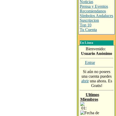
Noticias
Prensa y Eventos
Recomiendanos
Símbolos Andaluces
Suscripcion
Top 10
Tu Cuenta
En Línea
Bienvenido:
Usuario Anónimo
Entrar
Si aún no posees
una cuenta puedes
abrir
una ahora. Es
Gratis!
Ultimos
Miembros
01: