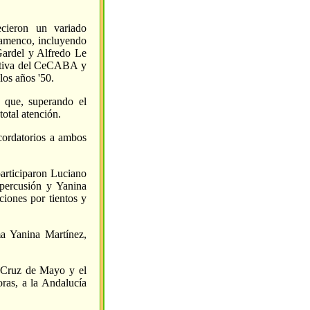
ecieron un variado
flamenco, incluyendo
Gardel y Alfredo Le
ectiva del CeCABA y
los años '50.
e que, superando el
total atención.
cordatorios a ambos
participaron Luciano
 percusión y Yanina
ciones por tientos y
a Yanina Martínez,
a Cruz de Mayo y el
oras, a la Andalucía