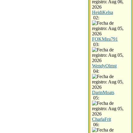
HeidiKelsa
02:
FOKMira791
03:
WendyOlmst
04:
DarinMoats
05:
CharlaFrit
06: