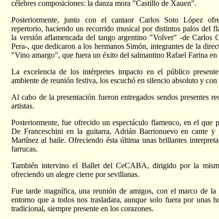
célebres composiciones: la danza mora "Castillo de Xauen".
Posteriormente, junto con el cantaor Carlos Soto López ofr
repertorio, haciendo un recorrido musical por distintos palos del 
la versión aflamencada del tango argentino "Volver" -de Carlos 
Pera-, que dedicaron a los hermanos Simón, integrantes de la dir
"Vino amargo", que fuera un éxito del salmantino Rafael Farina en 
La excelencia de los intérpretes impacto en el público present
ambiente de reunión festiva, los escuchó en silencio absoluto y con 
Al cabo de la presentación fueron entregados sendos presentes re
artistas.
Posteriormente, fue ofrecido un espectáculo flamenco, en el que 
De Franceschini en la guitarra, Adrián Barrionuevo en cante y
Martínez al baile. Ofreciendo ésta última unas brillantes interpreta
farrucas.
También intervino el Ballet del CeCABA, dirigido por la mism
ofreciendo un alegre cierre por sevillanas.
Fue tarde magnífica, una reunión de amigos, con el marco de l
entorno que a todos nos trasladara, aunque solo fuera por unas h
tradicional, siempre presente en los corazones.