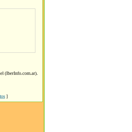
l (IberInfo.com.ar).
tos
]