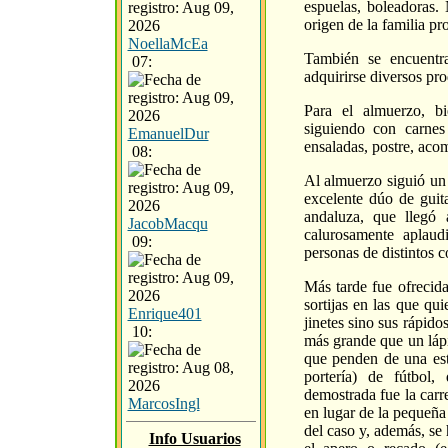
espuelas, boleadoras. 
origen de la familia pr
NoellaMcEa
También se encuentr
07:
adquirirse diversos pro
Para el almuerzo, b
siguiendo con carnes
EmanuelDur
ensaladas, postre, aco
08:
Al almuerzo siguió un 
excelente dúo de guita
andaluza, que llegó 
JacobMacqu
calurosamente aplaud
09:
personas de distintos 
Más tarde fue ofrecida
sortijas en las que qu
Enrique401
jinetes sino sus rápido
10:
más grande que un lápi
que penden de una est
portería) de fútbol,
demostrada fue la carre
MarcosIngl
en lugar de la pequeña
del caso y, además, se
Info Usuarios