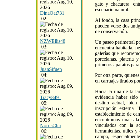
gato y chacarera, ent
escenario natural.
DinaOat731
02:
Al fondo, la casa prin
pueden verse dos anti
de conservación.
NZWEllis48
Un paseo perimetral po
03:
encuentra habitada, pe
galerías que recorremo
porcelanas, platería
primeros aparatos para
JuanSifuen
04:
Por otra parte, quiene
en carruajes tirados po
Hacia la una de la ta
evidencia haber sido 
Tracy8491
destino actual, bie
05:
inscripción externa 
establecimiento de ca
encontramos una sala
vinculados con la ac
NorrisChri
herramientas, útiles y
06:
campo, especialmente