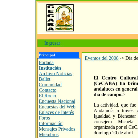
Ingresar
Principal
Eventos del 2008
->
Día d
Portada
Institución
Archivo Noticias
El Centro Cultura
Ballet
(CeCABA) ha brind
Comunidad
andaluces en general
Contacto
día de campo.
>
El Rocío
Encuesta Nacional
La actividad, que fue 
Encuestas del Web
Andalucía a través 
Enlaces de Interés
Igualdad y Bienestar
Foros
consejera Micaela
Información
organizada por el CeC
Mensajes Privados
domingo 20 de abril.
Miembros