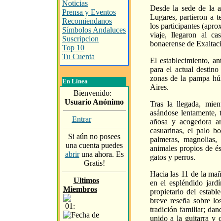
Noticias
Desde la sede de la a
Prensa y Eventos
Lugares, partieron a t
Recomiendanos
los participantes (apr
Símbolos Andaluces
viaje, llegaron al c
Suscripcion
bonaerense de Exaltaci
Top 10
Tu Cuenta
El establecimiento, a
para el actual destino
zonas de la pampa hú
En Línea
Aires.
Bienvenido:
Usuario Anónimo
Tras la llegada, mien
asándose lentamente, 
Entrar
añosa y acogedora arb
casuarinas, el palo b
Si aún no posees
palmeras, magnolias, 
una cuenta puedes
animales propios de és
abrir
una ahora. Es
gatos y perros.
Gratis!
Hacia las 11 de la mañ
Ultimos
en el espléndido jard
Miembros
propietario del establ
breve reseña sobre los
01:
tradición familiar; dan
unido a la guitarra y 