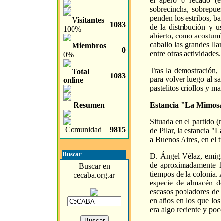
el apero o recado (e
sobrecincha, sobrepues
penden los estribos, ba
Visitantes
1083
de la distribución y
100%
abierto, como acostum
caballo las grandes l
Miembros
0
entre otras actividades.
0%
Tras la demostración, 
Total
1083
para volver luego al 
online
pastelitos criollos y m
Resumen
Estancia "La Mimos
Situada en el partido 
Comunidad
9815
de Pilar, la estancia 
a Buenos Aires, en el 
Buscar
D. Ángel Vélaz, emigr
de aproximadamente 1.
Buscar en
tiempos de la colonia.
cecaba.org.ar
especie de almacén d
escasos pobladores de 
en años en los que los
era algo reciente y po