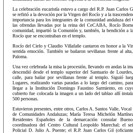
La celebración eucaristía estuvo a cargo del R.P. Juan Carlos G
se refirió a la devoción por la Virgen del Rocío y a la trascenden
importancia para los integrantes de la comunidad andaluza del
las ofrendas llevadas por la reina del CeCABA, Rocío Borne
comunidad, impartió la Comunión y, también, la bendición a 
Rocío que se encontraban en el templo.
Rocío del Cielo y Claudio Villafañe cantaron en honor a la Vi
sentida emoción. También se bailaron sevillanas frente al alt
Paloma.
Una vez celebrada la misa la procesión, llevando en andas la im
descendió desde el templo superior del Santuario de Lourdes, 
calle, para bailar por sevillanas frente al templo. Siguió lu
Lugares, realizando varias paradas a lo largo del camino, para 
llegar a la Institución Domingo Faustino Sarmiento, en cuy
cubierto fue colocada la imagen a un lado del tablao allí insta
500 personas.
Estuvieron presentes, entre otros, Carlos A. Santos Valle, Voca
de Comunidades Andaluzas; María Teresa Michelón Martínez,
Residentes Españoles de la demarcación consular Buenos
coordinadora del Centro Cultural Leopoldo Marechal; el seño
Policial D. Julio A. Puente; el R.P. Juan Carlos Gil (oficiant