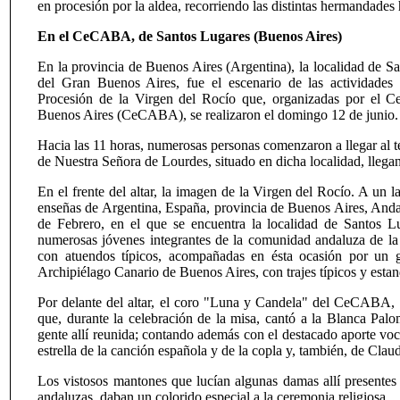
en procesión por la aldea, recorriendo las distintas hermandades h
En el CeCABA, de Santos Lugares (Buenos Aires)
En la provincia de Buenos Aires (Argentina), la localidad de Sa
del Gran Buenos Aires, fue el escenario de las actividades
Procesión de la Virgen del Rocío que, organizadas por el Ce
Buenos Aires (CeCABA), se realizaron el domingo 12 de junio.
Hacia las 11 horas, numerosas personas comenzaron a llegar al t
de Nuestra Señora de Lourdes, situado en dicha localidad, llega
En el frente del altar, la imagen de la Virgen del Rocío. A un 
enseñas de Argentina, España, provincia de Buenos Aires, Anda
de Febrero, en el que se encuentra la localidad de Santos L
numerosas jóvenes integrantes de la comunidad andaluza de la
con atuendos típicos, acompañadas en ésta ocasión por un 
Archipiélago Canario de Buenos Aires, con trajes típicos y estan
Por delante del altar, el coro "Luna y Candela" del CeCABA, d
que, durante la celebración de la misa, cantó a la Blanca Palo
gente allí reunida; contando además con el destacado aporte voc
estrella de la canción española y de la copla y, también, de Claud
Los vistosos mantones que lucían algunas damas allí presentes 
andaluzas, daban un colorido especial a la ceremonia religiosa.