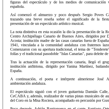
figuras del espectáculo y de los medios de comunicación 
española.
Así comenzó el almuerzo y poco después Sergio Poves Ca
trazando una breve reseña sobre el significado de la fies
presentación de un espectáculo artístico musical.
La nota distintiva en esta ocasión la dio la presentación de la 
Centro Archipiélago Canario de Buenos Aires, dirigidos por D
Acosta; institución madre de las casas canarias fuera de España
1941, vinculada a la comunidad andaluza con fraternos lazo
Comenzaron con su apertura tradicional, el tema de "Tenderete",
folías y el tradicional pasodoble "Islas Canarias", para deleite de
Tras la actuación de la representación canaria, llegó el gr
institución anfitriona, dirigido por Yanina Martínez, bailand
España.
A continuación, el poeta e intérprete almeriense José 
ambientación andaluza.
El espectáculo siguió con el joven guitarrista Damián Calle,
CeCABA y, además, realizador de varias pistas musicales de a
del Coro en la Misa Rociera, acompañado en percusión por Gus
Poco después, Adrián Barrionuevo en el cante, Santiago Orte