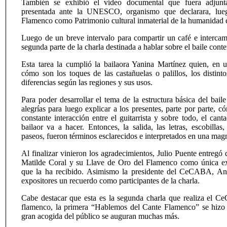
También se exhibió el video documental que fuera adjun
presentada ante la UNESCO, organismo que declarara, luego
Flamenco como Patrimonio cultural inmaterial de la humanidad 
Luego de un breve intervalo para compartir un café e intercam
segunda parte de la charla destinada a hablar sobre el baile co
Esta tarea la cumplió la bailaora Yanina Martínez quien, en
cómo son los toques de las castañuelas o palillos, los distinto
diferencias según las regiones y sus usos.
Para poder desarrollar el tema de la estructura básica del bail
alegrías para luego explicar a los presentes, parte por parte, c
constante interacción entre el guitarrista y sobre todo, el canta
bailaor va a hacer. Entonces, la salida, las letras, escobillas,
paseos, fueron términos esclarecidos e interpretados en una mag
Al finalizar vinieron los agradecimientos, Julio Puente entregó
Matilde Coral y su Llave de Oro del Flamenco como única ex
que la ha recibido. Asimismo la presidente del CeCABA, Ana
expositores un recuerdo como participantes de la charla.
Cabe destacar que esta es la segunda charla que realiza el 
flamenco, la primera “Hablemos del Cante Flamenco” se hizo 
gran acogida del público se auguran muchas más.