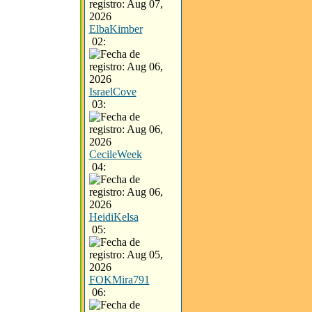
ElbaKimber
02:
IsraelCove
03:
CecileWeek
04:
HeidiKelsa
05:
FOKMira791
06: