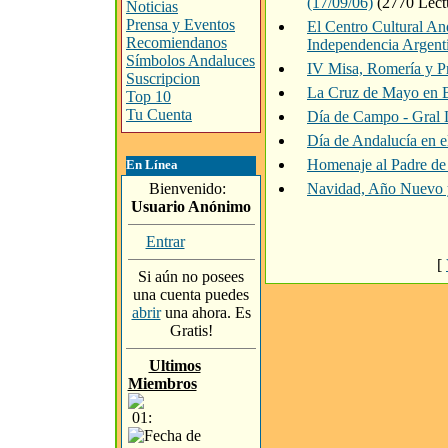
(17/09/06)
(2770 Lect
Noticias
Prensa y Eventos
El Centro Cultural An
Recomiendanos
Independencia Argenti
Símbolos Andaluces
IV Misa, Romería y Pr
Suscripcion
La Cruz de Mayo en B
Top 10
Tu Cuenta
Día de Campo - Gral 
Día de Andalucía en 
Homenaje al Padre de 
En Línea
Bienvenido:
Navidad, Año Nuevo 
Usuario Anónimo
Entrar
[
Si aún no posees
una cuenta puedes
abrir
una ahora. Es
Gratis!
Ultimos
Miembros
01: