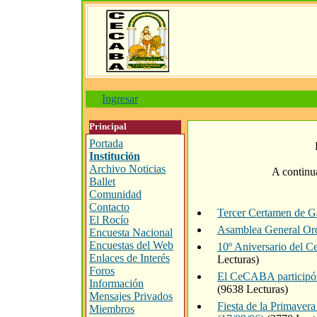
Ingresar
Principal
Portada
Institución
Archivo Noticias
A continua
Ballet
Comunidad
Contacto
Tercer Certamen de G
El Rocío
Asamblea General Ord
Encuesta Nacional
Encuestas del Web
10º Aniversario del 
Enlaces de Interés
Lecturas)
Foros
El CeCABA participó e
Información
(9638 Lecturas)
Mensajes Privados
Fiesta de la Primaver
Miembros