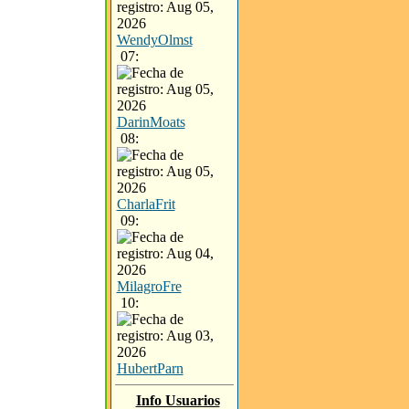
WendyOlmst
07:
DarinMoats
08:
CharlaFrit
09:
MilagroFre
10:
HubertParn
Info Usuarios