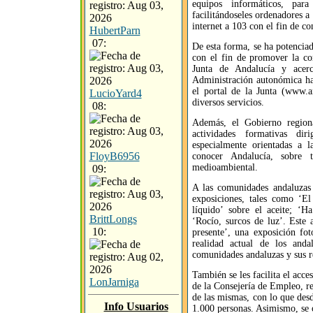
equipos informáticos, par
facilitándoseles ordenadores a
internet a 103 con el fin de co
HubertParn
07:
De esta forma, se ha potenciad
con el fin de promover la co
Junta de Andalucía y acerc
Administración autonómica ha
el portal de la Junta (www.an
LucioYard4
diversos servicios.
08:
Además, el Gobierno regiona
actividades formativas di
especialmente orientadas a l
FloyB6956
conocer Andalucía, sobre t
medioambiental.
09:
A las comunidades andaluzas 
exposiciones, tales como ‘El
líquido’ sobre el aceite; ‘
BrittLongs
‘Rocío, surcos de luz’. Este
10:
presente’, una exposición fot
realidad actual de los anda
comunidades andaluzas y sus r
También se les facilita el acce
LonJarniga
de la Consejería de Empleo, re
de las mismas, con lo que des
Info Usuarios
1.000 personas. Asimismo, se o