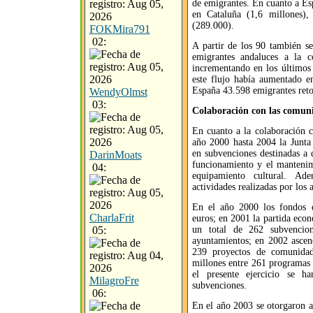
de emigrantes. En cuanto a Es
en Cataluña (1,6 millones),
(289.000).
FOKMira791
02:
A partir de los 90 también se
emigrantes andaluces a la 
incrementando en los últimos
este flujo había aumentado 
España 43.598 emigrantes ret
WendyOlmst
03:
Colaboración con las comun
En cuanto a la colaboración c
año 2000 hasta 2004 la Junta
en subvenciones destinadas a d
DarinMoats
funcionamiento y el mantenim
04:
equipamiento cultural. Ad
actividades realizadas por los
En el año 2000 los fondos d
CharlaFrit
euros; en 2001 la partida econ
05:
un total de 262 subvencio
ayuntamientos; en 2002 ascend
239 proyectos de comunidad
millones entre 261 programas
el presente ejercicio se h
MilagroFre
subvenciones.
06:
En el año 2003 se otorgaron a