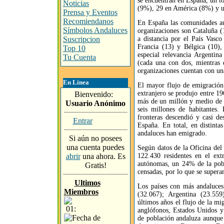
se encuentran en España, un t
Noticias
(9%), 29 en América (8%) y un
Prensa y Eventos
Recomiendanos
En España las comunidades a
Símbolos Andaluces
organizaciones son Cataluña (
Suscripcion
a distancia por el País Vasc
Francia (13) y Bélgica (10),
Top 10
especial relevancia Argentin
Tu Cuenta
(cada una con dos, mientras q
organizaciones cuentan con un
En Línea
El mayor flujo de emigración 
extranjero se produjo entre 1
Bienvenido:
más de un millón y medio de p
Usuario Anónimo
seis millones de habitantes.
fronteras descendió y casi de
Entrar
España. En total, en distinta
andaluces han emigrado.
Si aún no posees
una cuenta puedes
Según datos de la Oficina del
abrir
una ahora. Es
122.430 residentes en el ex
autónomas, un 24% de la pob
Gratis!
censadas, por lo que se supera
Ultimos
Los países con más andaluces
Miembros
(32.067); Argentina (23.559
últimos años el flujo de la mi
01:
anglófonos, Estados Unidos 
de población andaluza aunque 