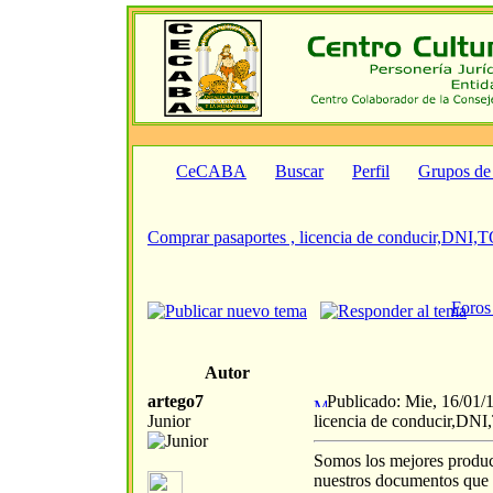
CeCABA
Buscar
Perfil
Grupos de
Comprar pasaportes , licencia de conducir,DN
Foros
Autor
artego7
Publicado: Mie, 16/01/
Junior
licencia de conducir,D
Somos los mejores produc
nuestros documentos que c