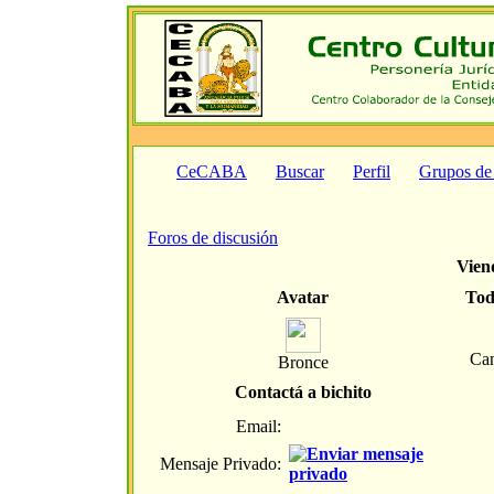
CeCABA
Buscar
Perfil
Grupos de
Foros de discusión
Viend
Avatar
Tod
Can
Bronce
Contactá a bichito
Email:
Mensaje Privado: