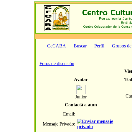
CeCABA
Buscar
Perfil
Grupos de
Foros de discusión
Vien
Avatar
Tod
Can
Junior
Contactá a atun
Email:
Mensaje Privado: